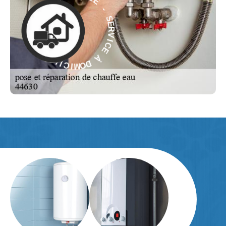
M
S
O
E
D
R
V
À
I
C
E
E
C
I
À
V
R
D
E
O
S
M
-
I
C
E
I
L