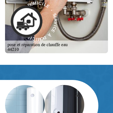
E
L
I
C
-
I
M
S
E
O
R
D
V
À
I
C
E
E
C
À
I
V
D
R
O
E
M
S
I
-
C
E
I
L