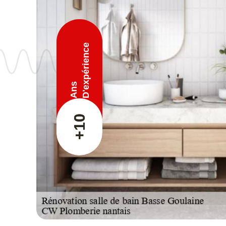
D'expérience
Ans
+10