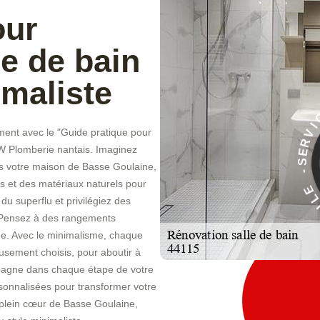
our
le de bain
imaliste
ement avec le "Guide pratique pour
À
 CW Plomberie nantais. Imaginez
E
ns votre maison de Basse Goulaine,
C
s et des matériaux naturels pour
I
V
u superflu et privilégiez des
é. Pensez à des rangements
ue. Avec le minimalisme, chaque
eusement choisis, pour aboutir à
pagne dans chaque étape de votre
rsonnalisées pour transformer votre
 plein cœur de Basse Goulaine,