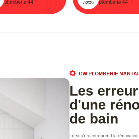
plomberie 44
plomberie 44
CW PLOMBERIE NANTAI
Les erreur
d'une réno
de bain
Lorsqu'on entreprend la rénovatio