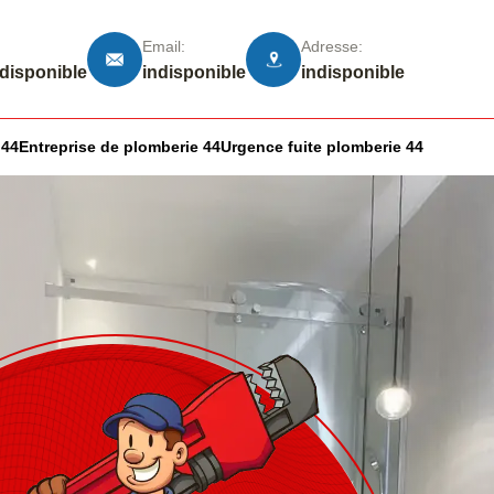
Email:
Adresse:
ndisponible
indisponible
indisponible
 44
Entreprise de plomberie 44
Urgence fuite plomberie 44