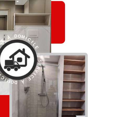
L
E
I
C
-
I
M
S
O
E
D
R
V
I
C
E
À
R
D
E
O
S
M
-
I
C
E
I
L