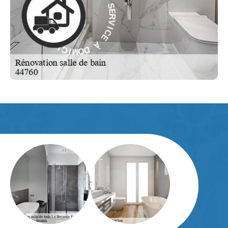
R
À
V
E
I
C
C
E
I
V
À
R
E
D
S
O
-
M
E
I
C
L
I