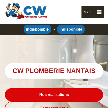
Menu
indisponible
-
indisponible
CW PLOMBERIE NANTAIS
Nos réalisations