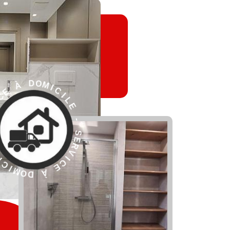
L
I
E
C
I
-
M
O
S
D
E
R
V
I
C
E
À
E
D
S
O
-
M
I
E
C
L
I