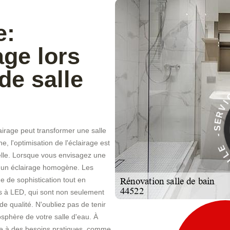
e:
age lors
de salle
À
E
irage peut transformer une salle
C
I
 l'optimisation de l'éclairage est
V
R
elle. Lorsque vous envisagez une
ur un éclairage homogène. Les
 de sophistication tout en
es à LED, qui sont non seulement
 qualité. N'oubliez pas de tenir
sphère de votre salle d'eau. À
re à des besoins pratiques, comme