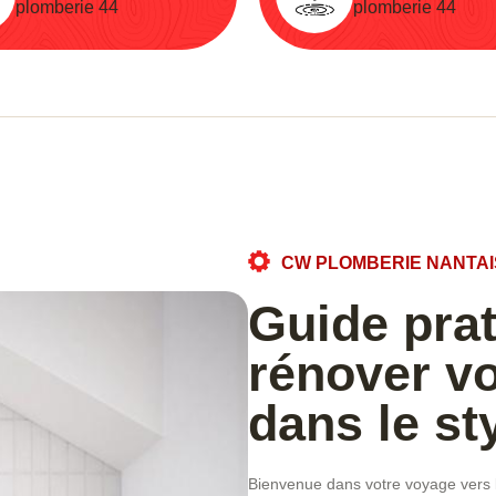
plomberie 44
plomberie 44
CW PLOMBERIE NANTAI
Guide pra
rénover vo
dans le st
Bienvenue dans votre voyage vers la