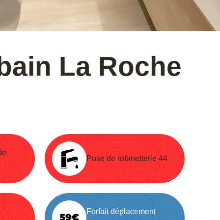
 bain La Roche
de
Pose de robinetterie 44
Forfait déplacement