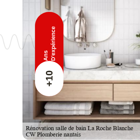
D'expérience
Ans
+10