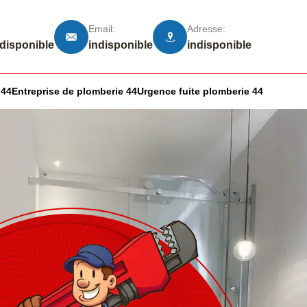
Email:
Adresse:
ndisponible
indisponible
indisponible
 44
Entreprise de plomberie 44
Urgence fuite plomberie 44