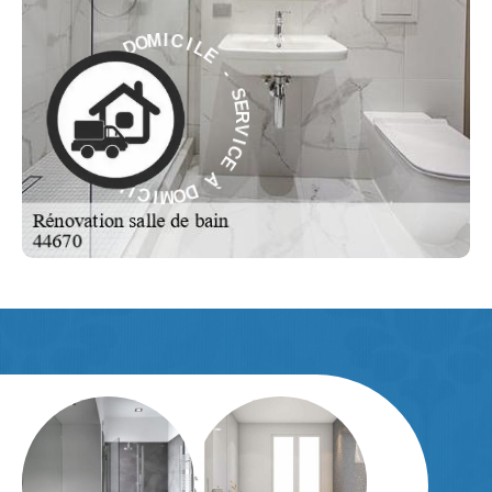
L
E
I
C
-
I
M
S
O
E
D
R
V
À
I
C
E
E
C
I
À
V
R
D
E
O
S
M
-
I
C
E
L
I