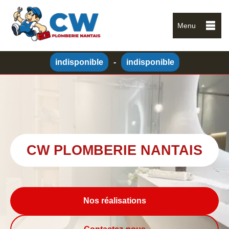
Menu
indisponible
-
indisponible
CW PLOMBERIE NANTAIS
Nos réalisations