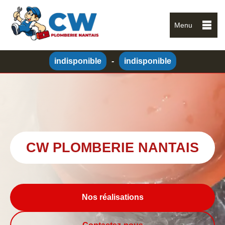
Menu
indisponible
-
indisponible
CW PLOMBERIE NANTAIS
Nos réalisations