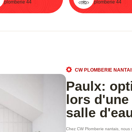
plomberie 44
plomberie 44
CW PLOMBERIE NANTAI
Paulx: opt
lors d'une
salle d'ea
Chez CW Plomberie nantais, nous sa