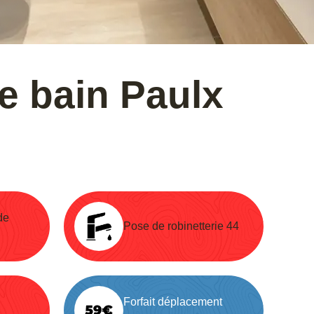
de bain Paulx
de
Pose de robinetterie 44
Forfait déplacement