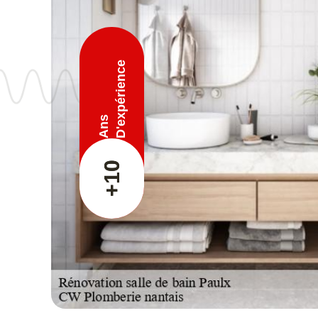
D'expérience
Ans
+10