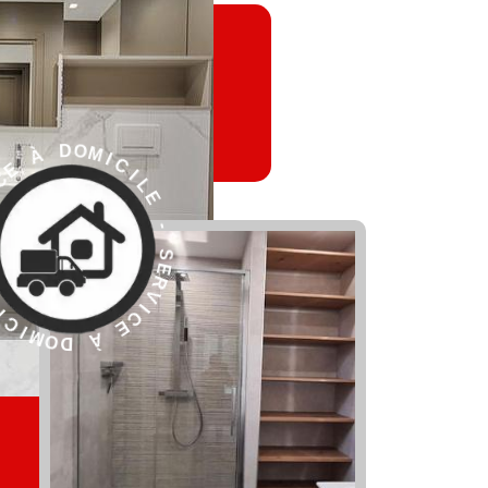
L
E
I
C
I
-
M
O
S
D
E
R
V
I
C
E
À
E
D
S
O
M
-
I
E
C
L
I