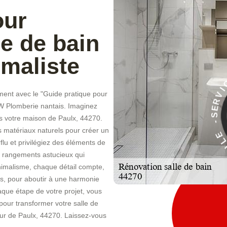
our
le de bain
imaliste
ement avec le "Guide pratique pour
À
 CW Plomberie nantais. Imaginez
E
ns votre maison de Paulx, 44270.
C
I
s matériaux naturels pour créer un
V
R
lu et privilégiez des éléments de
es rangements astucieux qui
nimalisme, chaque détail compte,
is, pour aboutir à une harmonie
ue étape de votre projet, vous
pour transformer votre salle de
œur de Paulx, 44270. Laissez-vous