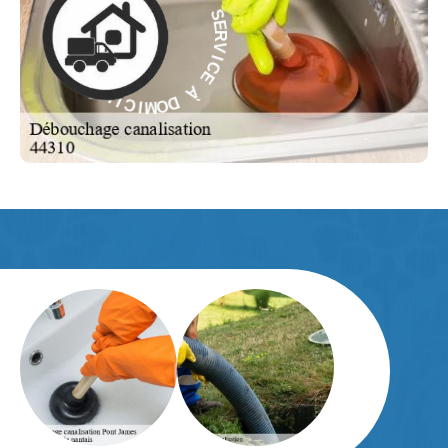
V
À
I
C
E
E
C
À
I
V
R
D
E
O
S
M
-
I
C
E
I
L