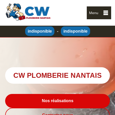
Menu
indisponible
-
indisponible
CW PLOMBERIE NANTAIS
Nos réalisations