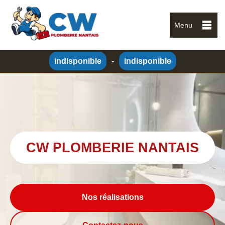
Menu
indisponible
-
indisponible
CW PLOMBERIE NANTAIS
Nos réalisations