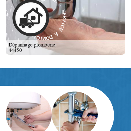
M
S
O
E
D
R
V
À
I
C
E
E
C
À
I
V
R
D
E
O
S
M
-
I
C
E
I
L