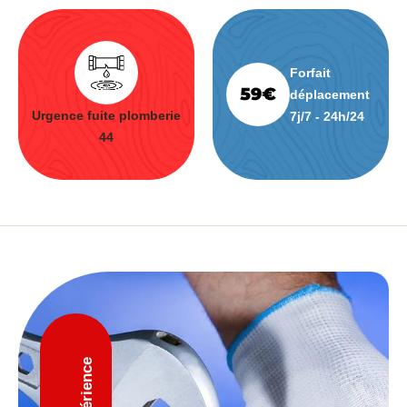
Forfait
déplacement
Urgence fuite plomberie
7j/7 - 24h/24
44
D'expérience