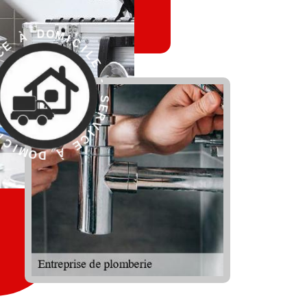
L
E
I
C
-
I
M
S
O
E
D
R
V
I
C
E
À
R
D
E
O
S
M
-
I
C
E
I
L