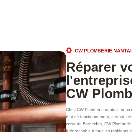
CW PLOMBERIE NANTAI
Réparer vo
l'entrepri
CW Plombe
Chez CW Plomberie nantais, nous c
état de fonctionnement, surtout lors
cœur de Barbechat, CW Plomberie na
irréprochable à tous les résidents 