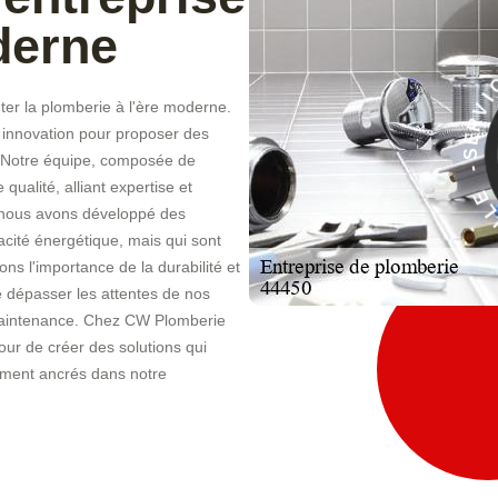
derne
er la plomberie à l'ère moderne.
À
t innovation pour proposer des
E
s. Notre équipe, composée de
C
I
qualité, alliant expertise et
V
, nous avons développé des
acité énergétique, mais qui sont
 l'importance de la durabilité et
de dépasser les attentes de nos
de maintenance. Chez CW Plomberie
ur de créer des solutions qui
dément ancrés dans notre