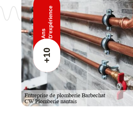
D'expérience
Ans
+10