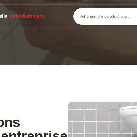
elle
immediatement
ons
entreprise