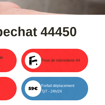
bechat 44450
de
Pose de robinetterie 44
Forfait déplacement
7j/7 - 24h/24