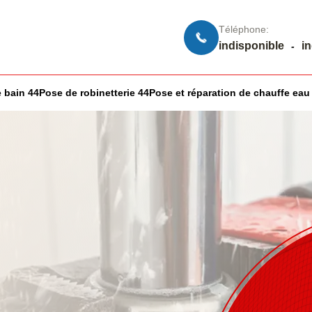
Téléphone:
indisponible
i
-
 bain 44
Pose de robinetterie 44
Pose et réparation de chauffe eau