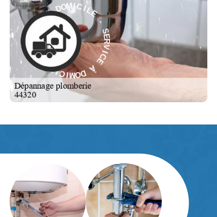
L
E
I
C
-
I
M
S
O
E
D
R
V
À
I
C
E
E
C
I
À
V
R
D
E
O
S
M
-
I
C
E
I
L