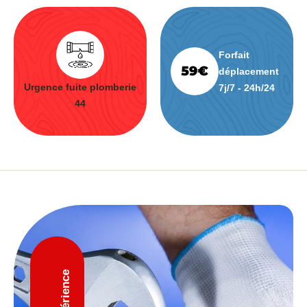
Forfait
déplacement
Urgence fuite plomberie
7j/7 - 24h/24
44
D'expérience