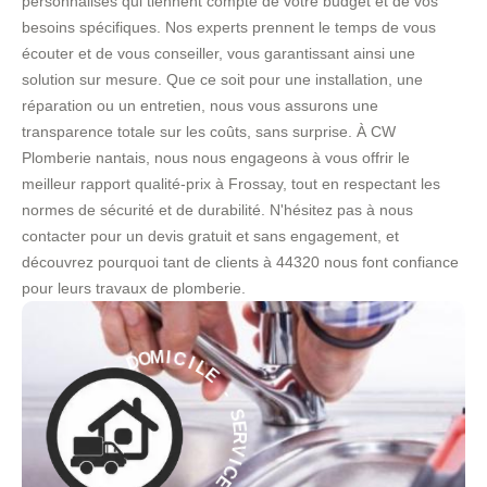
personnalisés qui tiennent compte de votre budget et de vos
besoins spécifiques. Nos experts prennent le temps de vous
écouter et de vous conseiller, vous garantissant ainsi une
solution sur mesure. Que ce soit pour une installation, une
réparation ou un entretien, nous vous assurons une
transparence totale sur les coûts, sans surprise. À CW
Plomberie nantais, nous nous engageons à vous offrir le
meilleur rapport qualité-prix à Frossay, tout en respectant les
normes de sécurité et de durabilité. N'hésitez pas à nous
contacter pour un devis gratuit et sans engagement, et
découvrez pourquoi tant de clients à 44320 nous font confiance
pour leurs travaux de plomberie.
L
I
E
C
I
-
M
O
S
D
E
R
À
V
I
E
C
C
E
I
V
À
R
E