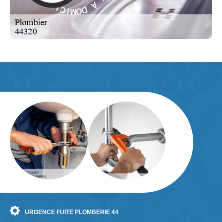
D
S
O
-
M
I
E
C
L
I
URGENCE FUITE PLOMBERIE 44