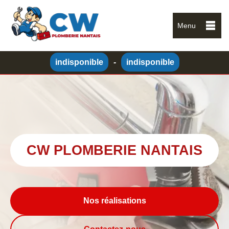
Menu
indisponible
-
indisponible
CW PLOMBERIE NANTAIS
Nos réalisations