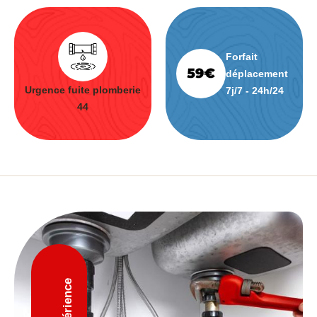
Forfait
déplacement
Urgence fuite plomberie
7j/7 - 24h/24
44
D'expérience