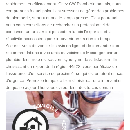
rapidement et efficacement. Chez CW Plomberie nantais, nous
comprenons à quel point il est stressant de gérer des problèmes
de plomberie, surtout quand le temps presse. C'est pourquoi
nous vous conseillons de rechercher un professionnel de
confiance, un artisan qui possède à la fois l'expertise et la
réactivité nécessaires pour intervenir en un rien de temps.
Assurez-vous de vérifier les avis en ligne et de demander des
recommandations à vos amis ou voisins de Mesanger, car un
plombier bien noté est souvent synonyme de satisfaction. En
choisissant un expert de la région 44522, vous bénéficiez de
l'assurance d'un service de proximité, ce qui est un atout en cas
d'urgence. Prenez le temps de bien choisir, car une intervention
de qualité aujourd'hui vous évitera bien des tracas demain.
L
E
I
C
I
-
M
O
S
D
E
R
À
V
I
E
C
C
E