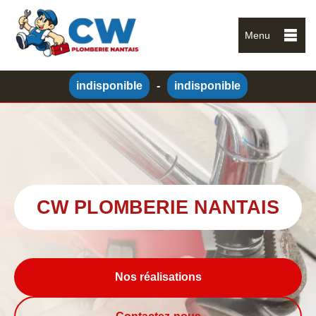
Menu
indisponible
-
indisponible
CW PLOMBERIE NANTAIS
Nos réalisations