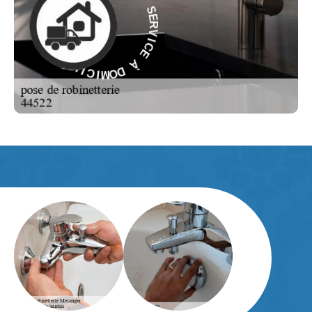
R
V
À
I
C
E
E
C
I
À
V
R
D
E
O
S
M
-
I
C
E
I
L