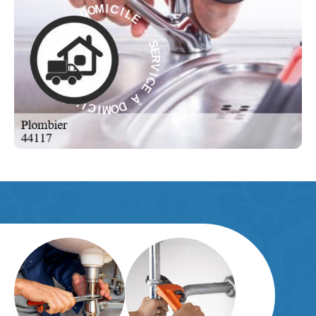
L
E
I
C
-
I
M
O
S
D
E
R
À
V
I
C
E
C
E
I
À
V
R
D
E
O
S
M
-
I
C
E
L
I