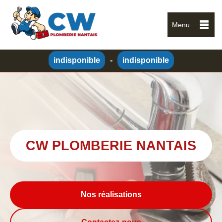
Menu
indisponible
-
indisponible
CW PLOMBERIE NANTAIS
Nos réalisations