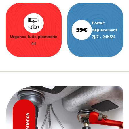
Forfait
déplacement
Urgence fuite plomberie
7j/7 - 24h/24
44
D'expérience