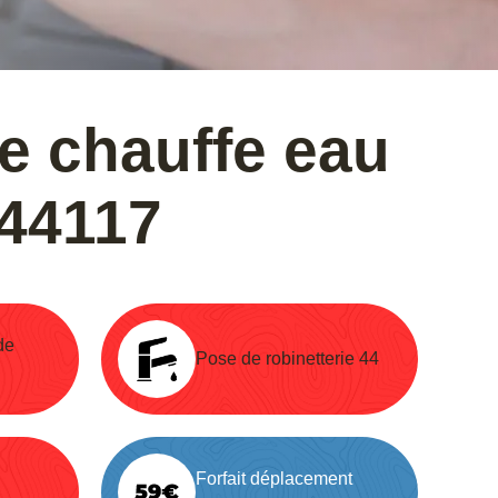
de chauffe eau
 44117
de
Pose de robinetterie 44
Forfait déplacement