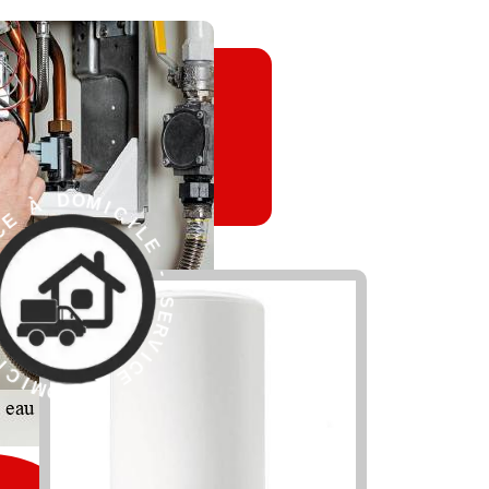
L
E
I
C
I
-
M
O
S
D
E
R
V
I
C
E
À
E
D
S
O
M
-
I
E
C
L
I