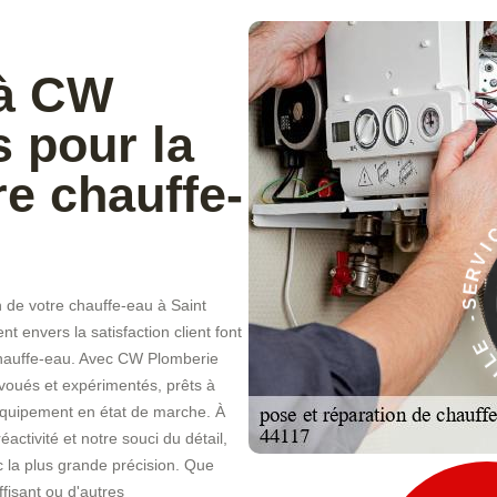
 à CW
 pour la
re chauffe-
À
E
 de votre chauffe-eau à Saint
C
I
 envers la satisfaction client font
V
R
chauffe-eau. Avec CW Plomberie
voués et expérimentés, prêts à
 équipement en état de marche. À
tivité et notre souci du détail,
c la plus grande précision. Que
fisant ou d'autres