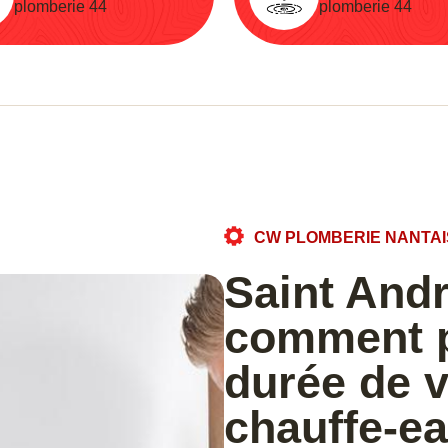
plomberie 44
plomberie 44
CW PLOMBERIE NANTAI
Saint And
comment p
durée de v
chauffe-ea