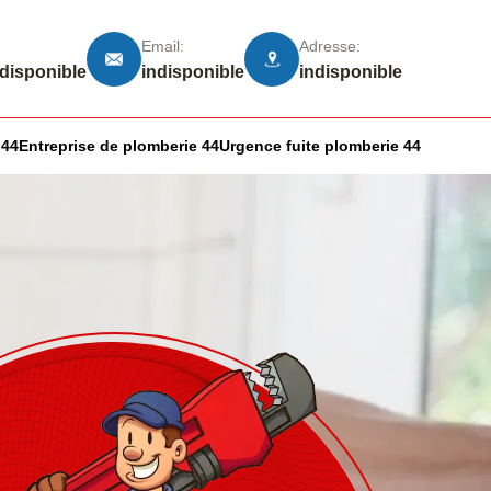
Email:
Adresse:
ndisponible
indisponible
indisponible
 44
Entreprise de plomberie 44
Urgence fuite plomberie 44