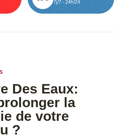
7j/7 - 24h/24
S
re Des Eaux:
rolonger la
ie de votre
u ?