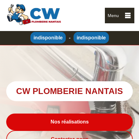
Menu
indisponible
-
indisponible
CW PLOMBERIE NANTAIS
Nos réalisations