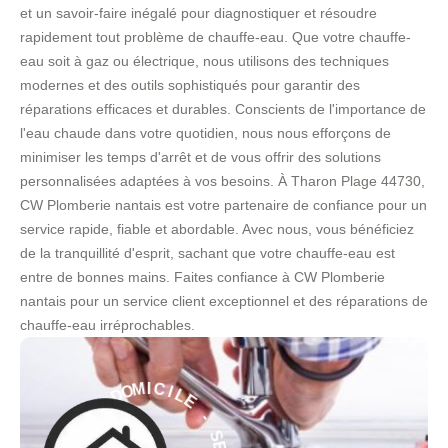
et un savoir-faire inégalé pour diagnostiquer et résoudre
rapidement tout problème de chauffe-eau. Que votre chauffe-
eau soit à gaz ou électrique, nous utilisons des techniques
modernes et des outils sophistiqués pour garantir des
réparations efficaces et durables. Conscients de l'importance de
l'eau chaude dans votre quotidien, nous nous efforçons de
minimiser les temps d'arrêt et de vous offrir des solutions
personnalisées adaptées à vos besoins. À Tharon Plage 44730,
CW Plomberie nantais est votre partenaire de confiance pour un
service rapide, fiable et abordable. Avec nous, vous bénéficiez
de la tranquillité d'esprit, sachant que votre chauffe-eau est
entre de bonnes mains. Faites confiance à CW Plomberie
nantais pour un service client exceptionnel et des réparations de
chauffe-eau irréprochables.
E
L
I
C
-
I
M
S
O
E
D
R
V
À
I