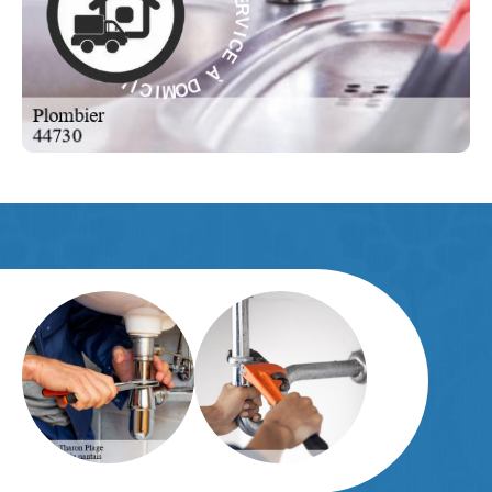
C
E
E
C
À
I
V
R
D
E
O
S
M
-
I
C
E
I
L