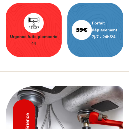
Forfait
déplacement
Urgence fuite plomberie
7j/7 - 24h/24
44
D'expérience