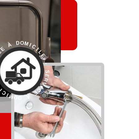
L
E
I
C
I
-
M
O
S
D
E
R
V
I
C
E
À
E
D
S
O
M
-
I
E
C
L
I