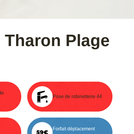
e Tharon Plage
de
Pose de robinetterie 44
Forfait déplacement