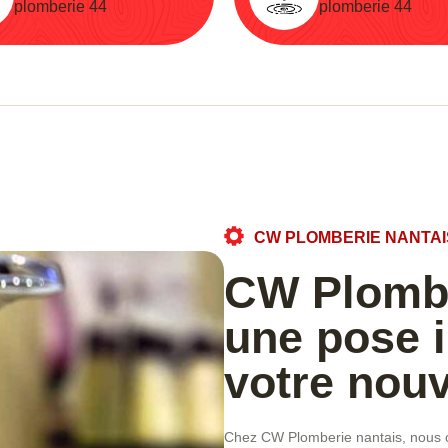
plomberie 44
plomberie 44
CW PLOMBERIE NANTAI
CW Plombe
une pose 
votre nouv
Chez CW Plomberie nantais, nous co