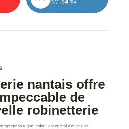
7j/7 - 24h/24
S
rie nantais offre
impeccable de
elle robinetterie
mprenons à quel point il est crucial d'avoir une