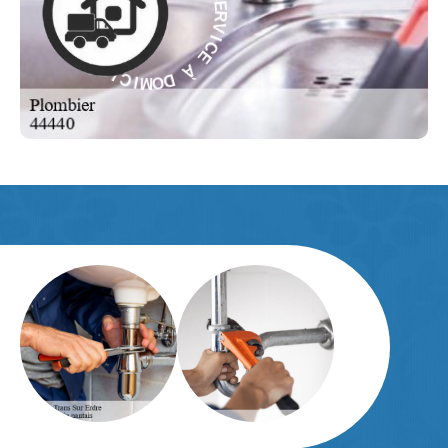
I
E
C
C
E
I
V
À
R
E
D
S
O
-
M
E
I
C
L
I