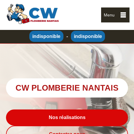
Menu
indisponible
-
indisponible
CW PLOMBERIE NANTAIS
Nos réalisations