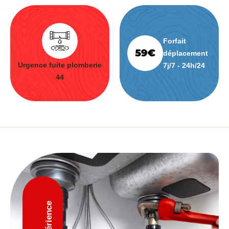
Forfait
déplacement
Urgence fuite plomberie
7j/7 - 24h/24
44
D'expérience