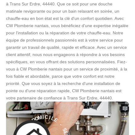
à Trans Sur Erdre, 44440. Que ce soit pour une douche
matinale revigorante ou pour un bain relaxant en soirée, un
chauffe-eau en bon état est la clé d'un confort quotidien. Avec
CW Plomberie nantais, vous bénéficiez d'une expertise inégalée
pour l'installation ou la réparation de votre chauffe-eau. Notre
équipe de professionnels passionnés est à votre service pour
garantir un travail de qualité, rapide et efficace. Avec un service
client attentif, nous nous engageons à répondre à vos besoins
spécifiques, en vous offrant des solutions personnalisées. Fiez-
vous à CW Plomberie nantais pour un service de proximité, à la
fois fiable et abordable, parce que votre confort est notre
priorité. Que vous soyez à la recherche d'une installation de
pointe ou d'une réparation rapide, CW Plomberie nantais est
votre partenaire de confiance à Trans Sur Erdre, 44440.
E
L
I
-
C
S
I
M
E
O
R
D
V
I
À