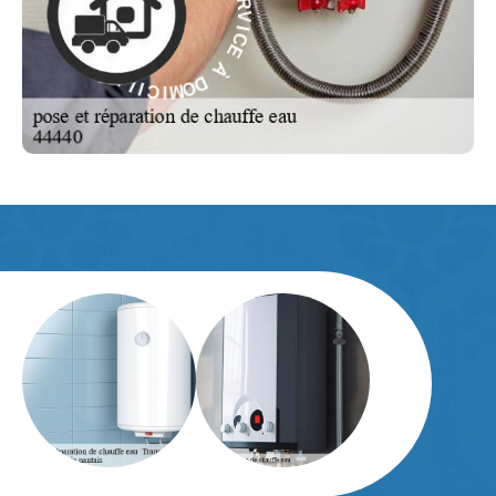
C
E
E
C
À
I
V
D
R
O
E
M
S
I
C
-
I
E
L