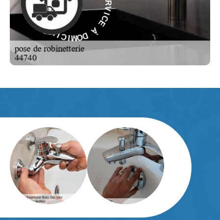
E
C
C
E
I
V
À
R
E
D
S
O
M
-
I
E
C
L
I