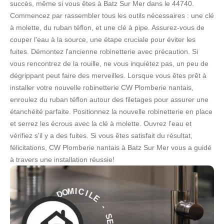
succès, même si vous êtes à Batz Sur Mer dans le 44740.
Commencez par rassembler tous les outils nécessaires : une clé
à molette, du ruban téflon, et une clé à pipe. Assurez-vous de
couper l'eau à la source, une étape cruciale pour éviter les
fuites. Démontez l'ancienne robinetterie avec précaution. Si
vous rencontrez de la rouille, ne vous inquiétez pas, un peu de
dégrippant peut faire des merveilles. Lorsque vous êtes prêt à
installer votre nouvelle robinetterie CW Plomberie nantais,
enroulez du ruban téflon autour des filetages pour assurer une
étanchéité parfaite. Positionnez la nouvelle robinetterie en place
et serrez les écrous avec la clé à molette. Ouvrez l'eau et
vérifiez s'il y a des fuites. Si vous êtes satisfait du résultat,
félicitations, CW Plomberie nantais à Batz Sur Mer vous a guidé
à travers une installation réussie!
L
E
I
C
I
-
M
O
S
D
E
R
À
V
I