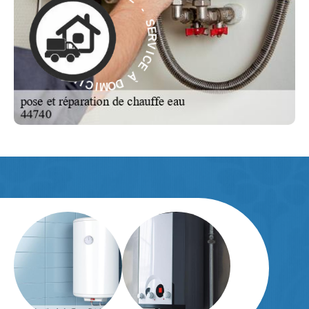
O
S
D
E
R
À
V
I
C
E
C
E
I
À
V
R
D
E
O
S
M
-
I
C
E
L
I